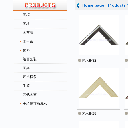
Home page
Products
画框
画板
画布卷
木框条
颜料
绘画套装
艺术框32
画架
艺术框条
毛笔
其他画材
手绘装饰画展示
艺术框28